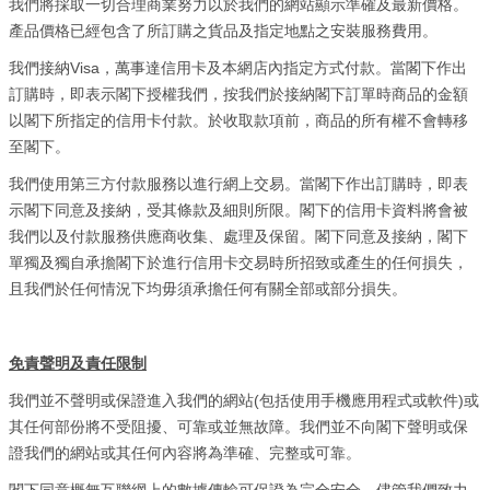
我們將採取一切合理商業努力以於我們的網站顯示準確及最新價格。
產品價格已經包含了所訂購之貨品及指定地點之安裝服務費用。
Visa
我們接納
，萬事達信用卡及本網店內指定方式付款。當閣下作出
訂購時，即表示閣下授權我們，按我們於接納閣下訂單時商品的金額
以閣下所指定的信用卡付款。於收取款項前，商品的所有權不會轉移
至閣下。
我們使用第三方付款服務以進行網上交易。當閣下作出訂購時，即表
示閣下同意及接納，受其條款及細則所限。閣下的信用卡資料將會被
我們以及付款服務供應商收集、處理及保留。閣下同意及接納，閣下
單獨及獨自承擔閣下於進行信用卡交易時所招致或產生的任何損失，
且我們於任何情況下均毋須承擔任何有關全部或部分損失。
免責聲明及責任限制
(
)
我們並不聲明或保證進入我們的網站
包括使用手機應用程式或軟件
或
其任何部份將不受阻擾、可靠或並無故障。我們並不向閣下聲明或保
證我們的網站或其任何內容將為準確、完整或可靠。