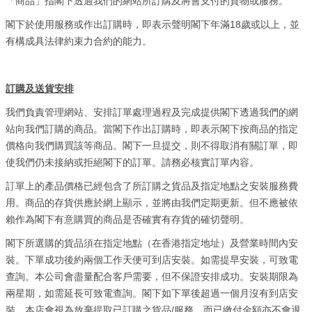
「商品」指閣下透過我們的網站所訂購及將會支付的貨物或服務。
18
閣下於使用服務或作出訂購時，即表示聲明閣下年滿
歲或以上，並
有構成具法律約束力合約的能力。
訂購及送貨安排
我們負責管理網站、安排訂單處理過程及完成提供閣下透過我們的網
站向我們訂購的商品。當閣下作出訂購時，即表示閣下按商品的指定
價格向我們購買該等商品。閣下一旦提交，則不得取消有關訂單，即
使我們仍未接納或拒絕閣下的訂單。
請務必核實訂單內容。
訂單上的產品價格已經包含了所訂購之貨品及
指定地點之安裝服務費
用
。商品的存貨供應於網上顯示，並將由我們定期更新。但不應被依
賴作為閣下有意購買的商品是否確實有存貨的確切聲明。
閣下所選購的貨品須在指定地點（在香港指定地址）及營業時間內安
裝。下單成功後約兩個工作天便可到店安裝。如需提早安裝，可致電
查詢。本公司會盡量配合客戶需要，但不保證安排成功。安裝期限為
兩星期，如需延長可致電查詢。閣下如下單後超過一個月沒有到店安
/
裝，本店會視為放棄提取已訂購之貨品
服務，而已繳付金額亦不會退