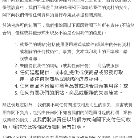
閣下同意概無互聯網上的數據傳輸可保證為完全安全。儘管我們致力
保護該資料，我們不保證且無法確保閣下傳輸給我們的資料的安全。
閣下向我們傳輸任何資料須自行考慮及承擔相關風險。
(
於法例許可的範圍下，我們排除因以下原因對閣下的所有責任
不論於
)
合約、侵權或其他形式出現及不論是否因我們的疏忽
：
(
)
就我們的網站
包括使用應用程式或軟件
或其中的任何資料
或相關的任何技術性、事實、文本或印刷上的不準確、錯
誤或遺漏；
未能提供我們的網站（或其任何部份）、商品或服務；
任何延遲提供，或未能提供或使商品或服務可取
用，或任何對商品或服務的疏忽提供；
任何商品不具備可商售品質或適合其預期用途；或
任何有關我們的網站、商品或服務的失實陳述。
，
除法例規定以外
我們將不就任何間接或相應而生的損失、損害或費
用向閣下負責，包括由任何閣下知會我們的問題而引起的利潤、業務
我們將無責任以賠償方式向閣下支付任何款
或商譽的損失，及
項，除非於此等條款及細則另有訂明。
我們保留權利以隨時於沒有通知的情況下修改網站的內容（包括我們