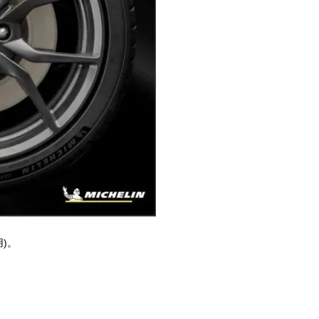
)
用
。