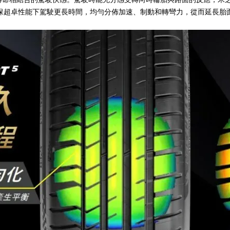
保超卓性能下駕駛更長時間，均勻分佈加速、制動和轉彎力，從而延長胎