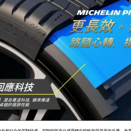
壽命相結合的駕駛快感。駕駛時能充分感受轉向時輪胎與路面的反應，米