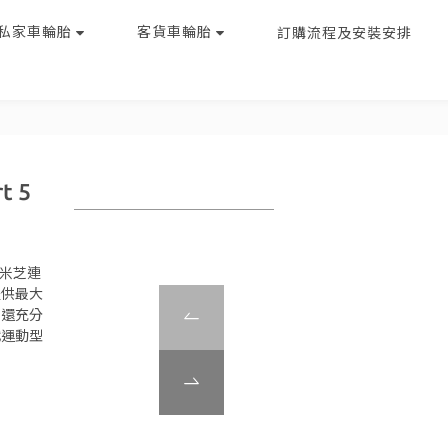
私家車輪胎
客貨車輪胎
訂購流程及安裝安排
t 5
。米芝連
上提供最大
，還充分
代運動型