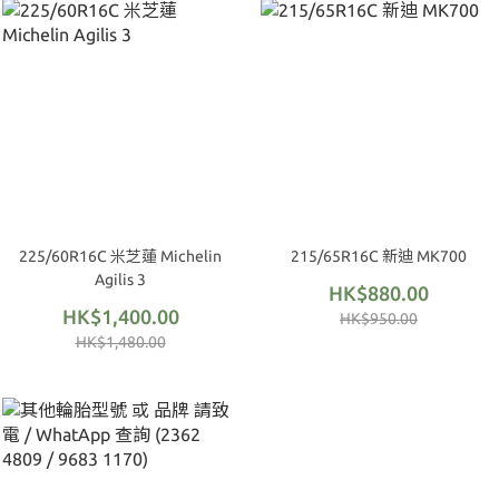
225/60R16C 米芝蓮 Michelin
215/65R16C 新迪 MK700
Agilis 3
HK$880.00
HK$1,400.00
HK$950.00
HK$1,480.00