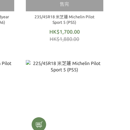
售完
year
235/45R18 米芝蓮 Michelin Pilot
A6)
Sport 5 (PS5)
HK$1,700.00
HK$1,880.00